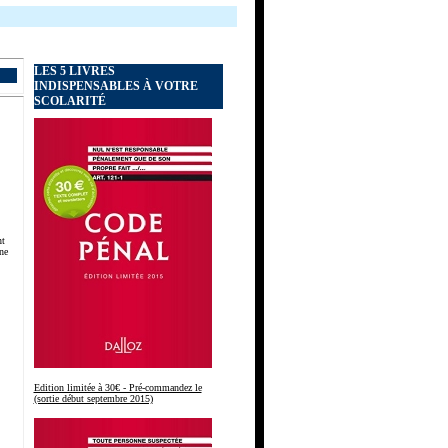
LES 5 LIVRES
INDISPENSABLES À VOTRE
SCOLARITÉ
nt
ne
Edition limitée à 30€ - Pré-commandez le
(sortie début septembre 2015)