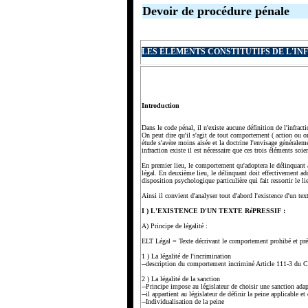
Devoir de procédure pénale
LES ÉLÉMENTS CONSTITUTIFS DE L'IN
Introduction
Dans le code pénal, il n'existe aucune définition de l'infract
On peut dire qu'il s'agit de tout comportement ( action ou o
étude s'avère moins aisée et la doctrine l'envisage généralem
infraction existe il est nécessaire que ces trois éléments soie
En premier lieu, le comportement qu'adoptera le délinquant ai
légal. En deuxième lieu, le délinquant doit effectivement adop
disposition psychologique particulière qui fait ressortir le lie
Ainsi il convient d'analyser tout d'abord l'existence d'un text
I ) L'EXISTENCE D'UN TEXTE RéPRESSIF :
A) Principe de légalité :
ELT Légal = Texte décrivant le comportement prohibé et précis
1 ) La légalité de l'incrimination
--description du comportement incriminé Article 111-3 du 
2 ) La légalité de la sanction
--Principe impose au législateur de choisir une sanction ad
--il appartient au législateur de définir la peine applicable et
--Individualisation de la peine