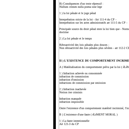
B) Conséquences d'un texte répressif :
Nullum crimen nulla poena sine lege
1 ) la loi pénale et le juge pénal
Interprétation stricte de la loi - Art 111-4 du CP -
Interprétation sur les actes administratifs art 111-5 du CP -
Principale source du droit pénal reste la loi bien que - Norm
doctrine
2 ) La loi pénale et le temps
Rétroactivité des lois pénales plus douces -
Non rétroactivité des lois pénales plus sévères - art 112-2 C
II ) L'EXISTENCE DU COMPORTEMENT INCRIM
A ) Matérialisation du comportement prévu par la loi ( 
1 ) Infraction achevée ou consommée
infraction de commission
infraction d'omission
infractions de commission par omission
2 ) Infraction inachevée
Notion iter criminis
Infraction manquée
infraction impossible
Outre l'existence d'un comportement matériel incriminé, l'infr
B ) L'existence d'une faute ( éLéMENT MORAL )
1 ) La faute intentionnelle
Art 121-3 du CP