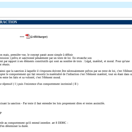
FRACTION
---
(à télécharger)
ion mais, première vue, le concept parait assez simple à définir
mission ) prévu et sanctionné pénalement par un texte de loi. En revanche son
ent par rapport à ses éléments constitutifs qui sont au nombre de trois : Légal, matériel, et moral. Pour qu'une
nt réunis.
nsi que la sanction à laquelle il s'exposera doivent être nécessairement prévus par un texte de loi, c'est l'éléme
ter le comportement qui fait ressortir la matérialité de l'infraction c'est l'élément matériel, tout en étant dans u
n entre les faits et sa volonté, c'est l'élément moral.
e répressif ( I ) puis l'existence d'un comportement incriminé ( II )
ant la sanction - Par texte il faut entendre les lois proprement dites et textes assimilés.
CP
aptée au comportement qu'il entend interdire. art 8 DDHC -
 d'en déterminer la durée.