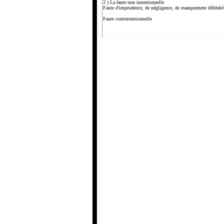
2 ) La faute non intentionnelle
Faute d'imprudence, de négligence, de manquement délibéré 
Faute contraventionnelle