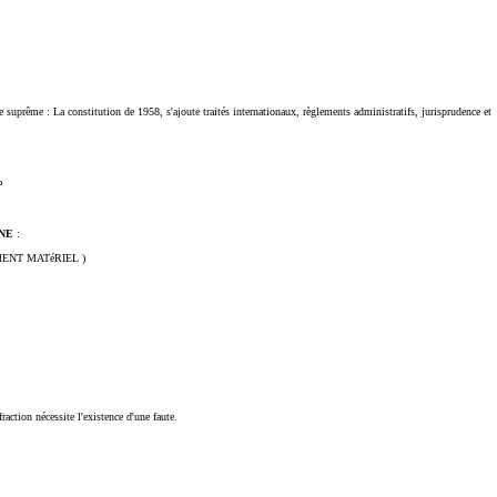
e suprême : La constitution de 1958, s'ajoute traités internationaux, règlements administratifs, jurisprudence et
P
INE
:
éLéMENT MATéRIEL )
action nécessite l'existence d'une faute.