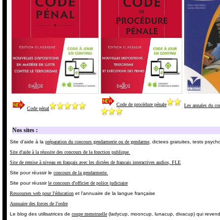
Code de procédure pénale
Les annales du co
Code pénal
Nos sites :
Site d'aide à la
préparation du concours gendarmerie ou de gendarme
, dictees gratuites, tests psyc
Site d'aide à la réussite des concours de la fonction publique.
Site de remise à niveau en français avec les dictées de francais interactives audios, FLE
Site pour réussir le
concours de la gendarmerie.
Site pour réussir
le concours d'officier de police judiciaire
Ressourses web pour l'éducation
et l'annuaire de la langue française
Annuaire des forces de l'ordre
Le blog des utilisatrices de
coupe menstruelle
(ladycup, mooncup, lunacup, divacup) qui revendiq