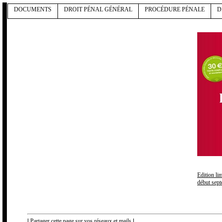
DOCUMENTS
DROIT PÉNAL GÉNÉRAL
PROCÉDURE PÉNALE
D
Edition li
début sep
|
Partager cette page sur vos réseaux et mails
|