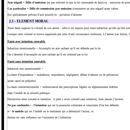
Acte négatif = Délit d’omission
(ne pas exécuter ce que la loi commande de faire) ex : omission de port
Cas particulier = Délit de commission par omission
(commettre un acte négatif ayant valeur
(loi spécialement prévue) d’acte positif) ex : privation d’aliment
2.3 – ELEMENT MORAL
Toute faute suppose la volonté de son auteur : celle-ci est requise pour toute infraction qu’elle qu’elle s
Lorsque cette volonté se trouve supprimée par suite d’une circonstance extérieure, à l’auteur (cas fortuit, f
Faute avec intention coupable
Infraction intentionnelle = Accomplir un acte sachant qu’il est défendu par la loi
Ou s’abstenir d’accomplir un acte sachant qu’il est ordonné par la loi
Faute sans intention coupable
Infraction non intentionnelle =
La faute d’imprudence = maladresse, imprudence, négligence, défaut d’adresse ou de précaution
ayant causé un préjudice.
La faute contraventionnelle = inobservation des prescriptions légales ou réglementaires établies
dans l’intérêt de la sécurité publique.
Distinction entre volonté et intention : il peut y avoir volonté sans intention, mais jamais l’inverse.
Ne pas confondre :
- l’intention
qui est la poursuite volontaire et consciente d’un but défendu.
et -
le mobile
qui est l’intérêt ou le sentiment qui a déterminé l’action, ce
dernier est sans influence sur l’existence de l’infraction.