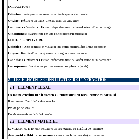
INFRACTION :
Définition :
Acte précis, réprimé par un texte spécial (loi pénale)
Origine :
Résulte d’un faute (entendu dans un sens étroit)
Conditions d’existence :
Existe indépendamment de la réalisation d’un dommage
Conséquences :
Sanctionné par une peine (ordre d’incarcération)
FAUTE DISCIPLINAIRE :
Définition :
Acte commis en violation des règles particulières à une profession
Origine :
Résulte d’un manquement aux règles d’une profession
Conditions d’existence :
Existe indépendamment de la réalisation d’un dommage
Conséquences :
Sanctionné par une mesure disciplinaire
(arrêts)
2 – LES ELEMENTS CONSTITUTIFS DE L’INFRACTION
2.1 – ELEMENT LEGAL
Un fait ne constitue une infraction qu’autant qu’il est prévu comme tel par la loi
Il en résulte : Pas d’infraction sans loi
Pas de peine sans loi
Pas de rétroactivité de la loi pénale
2.2 – ELEMENT MATERIEL
La violation de la loi doit résulter d’un acte externe ou matériel de l’homme
Acte positif = Délit de commission
(faire ce que la loi prohibe) ex : meurtre