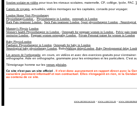
Soutien scolaire en vidéos
pour tous les niveaux scolaires, maternelle, CP, collège, lycée, FAC.
T
Carnets de voyages
, actualités, vidéos montages sur les capitales, conseils pour voyager.
London Home Visit Physiotherapy
PhysiotherapyLondon
,
Physiotherapist in London
,
osteopath in London
Back Pain treatment London
,
Neck Pain treatment London
,
Sport physiotherapist London ,
Neurological
Mummy's Physio
London
Women’s health Physiotherapist in London
,
Osteopath for pregnant women in London
,
Pelvic pain tre
instructor London
,
Pregnant women osteopathy London
,
Private Personal trainer for women in London
Baby Physio
London
Paediatric Physiotherapist in London
,
Osteopath for baby in London
Neurological baby physiotherapy London
, Baby
Walking delaysLondon ,
Baby Developmental delay Lond
Les astuces de l'orthographe
, en cours, en vidéos et avec des exercices gratuits pour s'entrainer
orthographe. Aide en orthographe, grammaire pour les entreprises et les particuliers. C'est aus
Témoignage homme sur les
verrues génitales
.
Ce site n'est pas un site officiel
.
Il n'est donc aucunement en rapport direct avec la Gen
caractère purement informatif et non contractuel. Elles n'engagent en rien, ni la Gend
au contenu de ce site.
www.orthocoach.fr
-
www.ladictee.fr
-
www.videodeprof