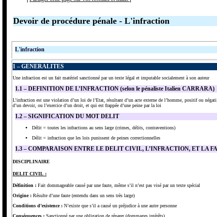
Devoir de procédure pénale - L'infraction
L'infraction
1 – GENERALITES
Une infraction est un fait matériel sanctionné par un texte légal et imputable socialement à son auteur
1.1 – DEFINITION
DE L’INFRACTION
(selon le pénaliste Italien CARRARA)
L’infraction est une violation d’un loi de l’Etat, résultant d’un acte externe de l’homme, positif ou négat
d’un devoir, ou l’exercice d’un droit, et qui est frappée d’une peine par la loi
1.2 – SIGNIFICATION DU MOT DELIT
Délit = toutes les infractions au sens large (crimes, délits, contraventions)
Délit = infraction que les lois punissent de peines correctionnelles
1.3 – COMPARAISON ENTRE LE DELIT CIVIL, L’INFRACTION, ET LA F
DISCIPLINAIRE
DELIT CIVIL :
Définition :
Fait dommageable causé par une faute, même s’il n’est pas visé par un texte spécial
Origine :
Résulte d’une faute (entendu dans un sens très large)
Conditions d’existence :
N’existe que s’il a causé un préjudice à une autre personne
Conséquences :
Sanctionné par une obligation de réparer (dommages intérêts)